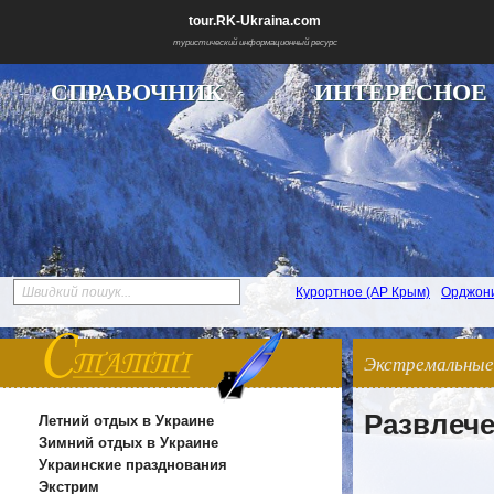
tour.RK-Ukraina.com
туристический информационный ресурс
СПРАВОЧНИК
ИНТЕРЕСНОЕ
Швидкий пошук...
Курортное (АР Крым)
Орджон
Экстремальные 
Развлече
Летний отдых в Украине
Зимний отдых в Украине
Украинские празднования
Экстрим