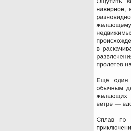
Ощутить в
наверное, 
разновид
желающему
недвижимых
происхожде
в раскачив
развлечени
пролетев н
Ещё один 
обычным д
желающих 
ветре — вд
Сплав по 
приключени