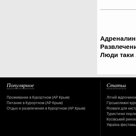
Адреналин
Развлечен
Люди таки
Популярное
Статьи
Проживание в Курортном (АР Крым)
Літній відпочинок
Питание в Курортном (АР Крым)
Гірськолижні кур
Отдых и развлечения в Курортном (АР Крым)
Розваги для екс
Туристичні перл
Косівський ринок
Україна фестива